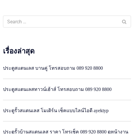
เรื่องล่าสุด
ประตูสแตนเลส บานคู่ โทรสอบถาม 089 920 8800
ประตูสแตนเลสทาวน์เฮ้าส์ โทรสอบถาม 089 920 8800
ประตูรั้วสแตนเลส โมเดิร์น เช็คแบบไลน์ไอดี ayektyp
ประตูรั้วบ้านสแตนเลส ราคา โทรเช็ค 089 920 8800 ดูหน้างาน