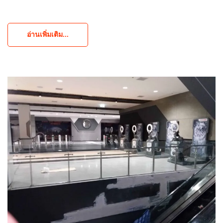
อ่านเพิ่มเติม...