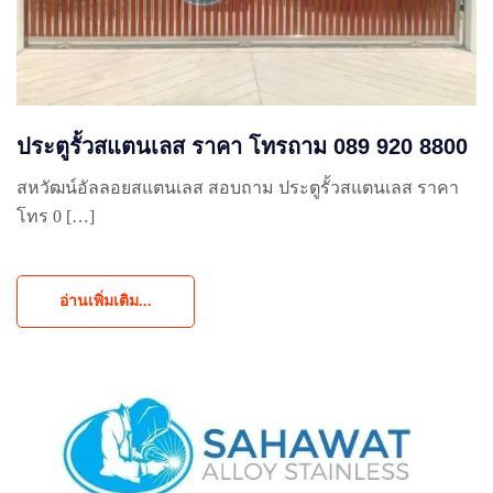
ประตูรั้วสแตนเลส ราคา โทรถาม 089 920 8800
สหวัฒน์อัลลอยสแตนเลส สอบถาม ประตูรั้วสแตนเลส ราคา
โทร 0 […]
อ่านเพิ่มเติม...