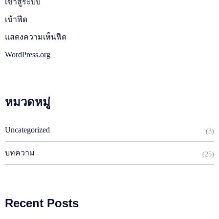
เข้าสู่ระบบ
เข้าฟีด
แสดงความเห็นฟีด
WordPress.org
หมวดหมู่
Uncategorized
(3)
บทความ
(25)
Recent Posts