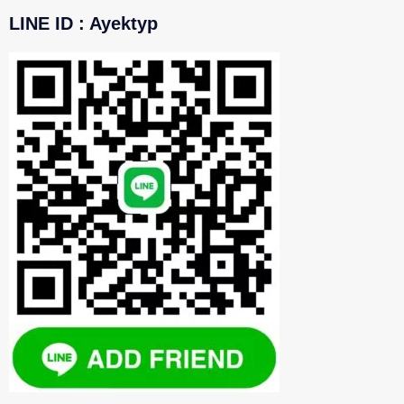
LINE ID : Ayektyp