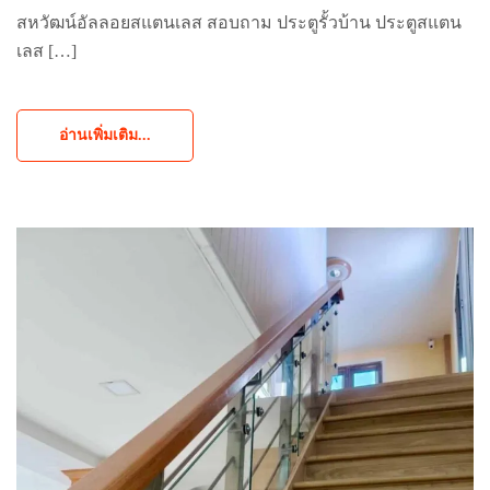
สหวัฒน์อัลลอยสแตนเลส สอบถาม ประตูรั้วบ้าน ประตูสแตน
เลส […]
อ่านเพิ่มเติม...