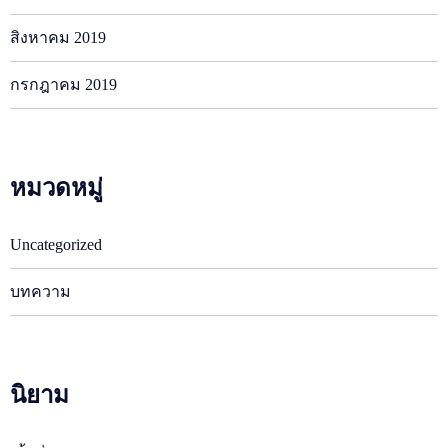
สิงหาคม 2019
กรกฎาคม 2019
หมวดหมู่
Uncategorized
บทความ
นิยาม