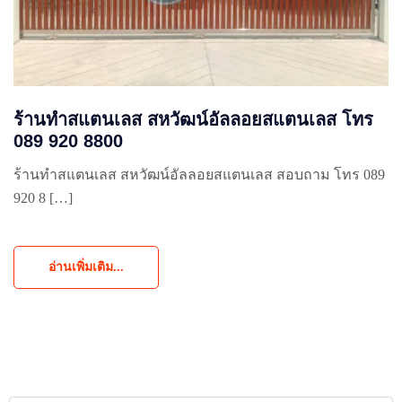
ร้านทำสแตนเลส สหวัฒน์อัลลอยสแตนเลส โทร
089 920 8800
ร้านทำสแตนเลส สหวัฒน์อัลลอยสแตนเลส สอบถาม โทร 089
920 8 […]
อ่านเพิ่มเติม...