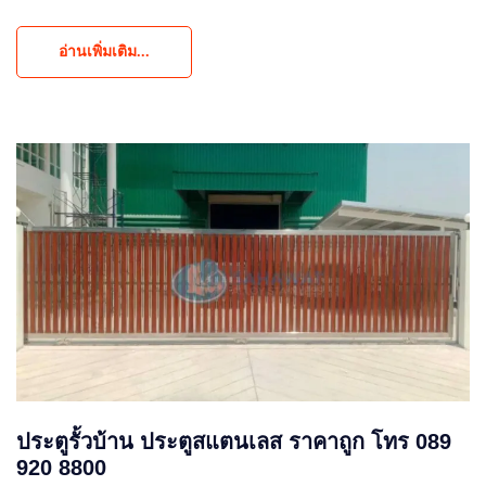
อ่านเพิ่มเติม...
ประตูรั้วบ้าน ประตูสแตนเลส ราคาถูก โทร 089
920 8800