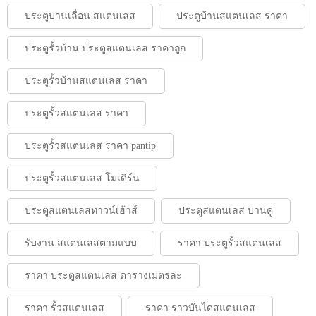
ประตูบานเลื่อน สแตนเลส
ประตูบ้านสแตนเลส ราคา
ประตูรั้วบ้าน ประตูสแตนเลส ราคาถูก
ประตูรั้วบ้านสแตนเลส ราคา
ประตูรั้วสแตนเลส ราคา
ประตูรั้วสแตนเลส ราคา pantip
ประตูรั้วสแตนเลส โมเดิร์น
ประตูสแตนเลสทาวน์เฮ้าส์
ประตูสแตนเลส บานคู่
รับงาน สแตนเลสตามแบบ
ราคา ประตูรั้วสแตนเลส
ราคา ประตูสแตนเลส ตารางเมตรละ
ราคา รั้วสแตนเลส
ราคา ราวบันไดสแตนเลส