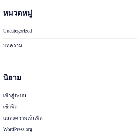
หมวดหมู่
Uncategorized
บทความ
นิยาม
เข้าสู่ระบบ
เข้าฟีด
แสดงความเห็นฟีด
WordPress.org