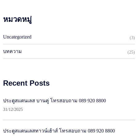
หมวดหมู่
Uncategorized
(3)
บทความ
(25)
Recent Posts
ประตูสแตนเลส บานคู่ โทรสอบถาม 089 920 8800
31/12/2025
ประตูสแตนเลสทาวน์เฮ้าส์ โทรสอบถาม 089 920 8800