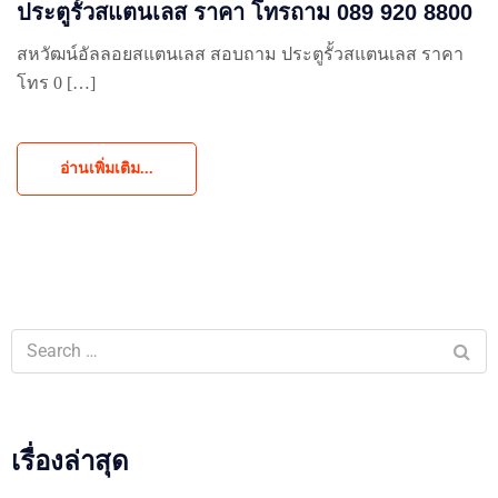
ประตูรั้วสแตนเลส ราคา โทรถาม 089 920 8800
สหวัฒน์อัลลอยสแตนเลส สอบถาม ประตูรั้วสแตนเลส ราคา
โทร 0 […]
อ่านเพิ่มเติม...
เรื่องล่าสุด