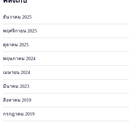
คลังเก็บ
ธันวาคม 2025
พฤศจิกายน 2025
ตุลาคม 2025
พฤษภาคม 2024
เมษายน 2024
มีนาคม 2023
สิงหาคม 2019
กรกฎาคม 2019