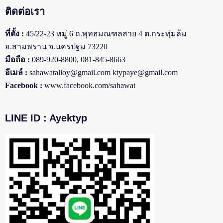
ติดต่อเรา
ที่ตั้ง :
45/22-23 หมู่ 6 ถ.พุทธมณฑลสาย 4 ต.กระทุ่มล้ม
อ.สามพราน จ.นครปฐม 73220
มือถือ :
089-920-8800, 081-845-8663
อีเมล์ :
sahawatalloy@gmail.com
ktypaye@gmail.com
Facebook :
www.facebook.com/sahawat
LINE ID : Ayektyp