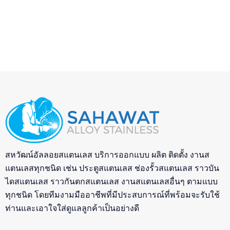
สหวัฒน์อัลลอยสแตนเลส บริการออกแบบ ผลิต ติดตั้ง งานส
แตนเลสทุกชนิด เช่น ประตูสแตนเลส ช่องรั้วสแตนเลส ราวบัน
ไดสแตนเลส ราวกันตกสแตนเลส งานสแตนเลสอื่นๆ ตามแบบ
ทุกชนิด โดยทีมงามมืออาชีพที่มีประสบการณ์ที่พร้อมจะรับใช้
ท่านและเอาใจใส่ดูแลลูกค้าเป็นอย่างดี