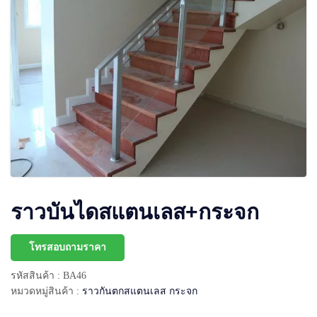
ราวบันไดสแตนเลส+กระจก
โทรสอบถามราคา
รหัสสินค้า :
BA46
หมวดหมู่สินค้า :
ราวกันตกสแตนเลส กระจก