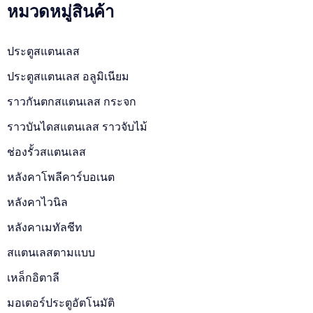
หมวดหมู่สินค้า
ประตูสแตนเลส
ประตูสแตนเลส อลูมิเนียม
ราวกันตกสแตนเลส กระจก
ราวบันไดสแตนเลส ราวจับไม้
ช่องรั้วสแตนเลส
หลังคาโพลีคาร์บอเนต
หลังคาไวนิล
หลังคาเมทัลชีท
สแตนเลสตามแบบ
เหล็กอิตาลี
มอเตอร์ประตูอัตโนมัติ