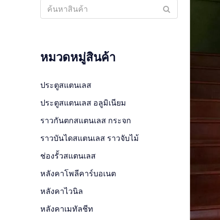
หมวดหมู่สินค้า
ประตูสแตนเลส
ประตูสแตนเลส อลูมิเนียม
ราวกันตกสแตนเลส กระจก
ราวบันไดสแตนเลส ราวจับไม้
ช่องรั้วสแตนเลส
หลังคาโพลีคาร์บอเนต
หลังคาไวนิล
หลังคาเมทัลชีท