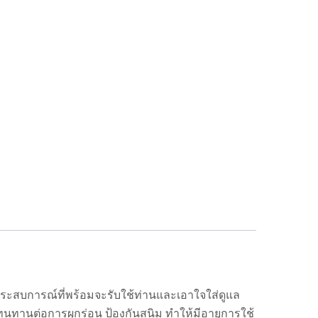
ประสบการณ์ที่พร้อมจะรับใช้ท่านและเอาใจใส่ดูแล
ง ทนทานต่อการผุกร่อน ป้องกันสนิม ทำให้มีอายุการใช้