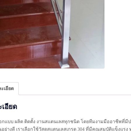
ะเอียด
เอียด
อกแบบ ผลิต ติดตั้ง งานสแตนเลสทุกชนิด โดยทีมงามมืออาชีพที่มี
็นอย่างดี เราเลือกใช้วัสดุสแตนเลสเกรด 304 ที่มีคุณสมบัติแข็งแร