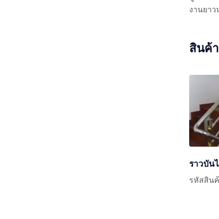
งานยาว
สินค้า
ราวบัน
รหัสสินค