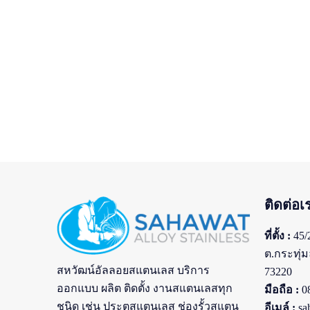
ติดต่อเ
ที่ตั้ง :
45/
ต.กระทุ่
สหวัฒน์อัลลอยสแตนเลส บริการ
73220
ออกแบบ ผลิต ติดตั้ง งานสแตนเลสทุก
มือถือ :
08
ชนิด เช่น ประตูสแตนเลส ช่องรั้วสแตน
อีเมล์ :
sa