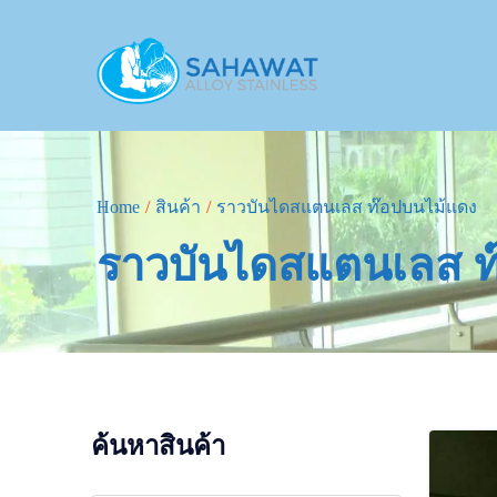
Home
สินค้า
ราวบันไดสแตนเลส ท๊อปบนไม้แดง
ราวบันไดสแตนเลส ท
ค้นหาสินค้า