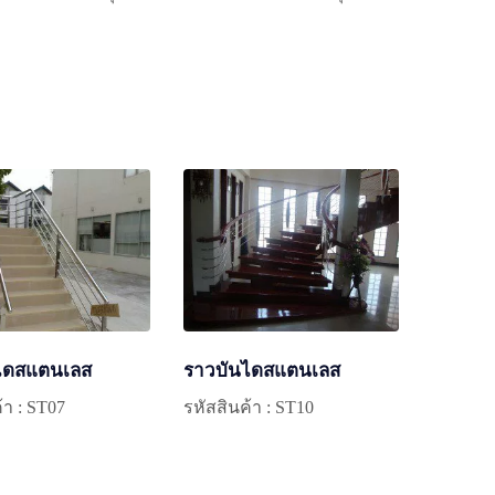
ไดสแตนเลส
ราวบันไดสแตนเลส
้า : ST07
รหัสสินค้า : ST10