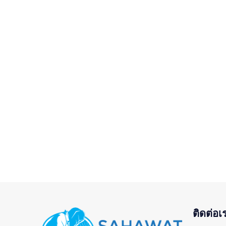
ติดต่อเ