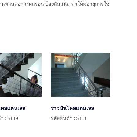
ง ทนทานต่อการผุกร่อน ป้องกันสนิม ทำให้มีอายุการใช้
ไดสแตนเลส
ราวบันไดสแตนเลส
้า : ST19
รหัสสินค้า : ST11