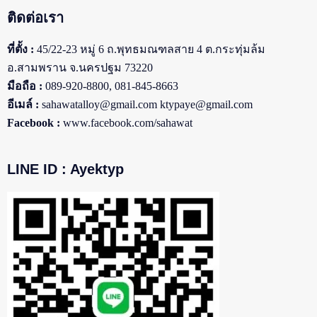
ติดต่อเรา
ที่ตั้ง :
45/22-23 หมู่ 6 ถ.พุทธมณฑลสาย 4 ต.กระทุ่มล้ม
อ.สามพราน จ.นครปฐม 73220
มือถือ :
089-920-8800, 081-845-8663
อีเมล์ :
sahawatalloy@gmail.com
ktypaye@gmail.com
Facebook :
www.facebook.com/sahawat
LINE ID : Ayektyp