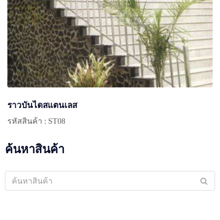
ราวบันไดสแตนเลส
รหัสสินค้า : ST08
ค้นหาสินค้า