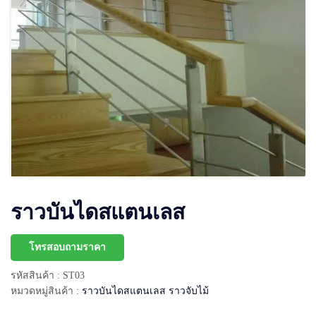
ราวบันไดสแตนเลส
โทรสอบถามราคา
รหัสสินค้า :
ST03
หมวดหมู่สินค้า :
ราวบันไดสแตนเลส ราวจับไม้