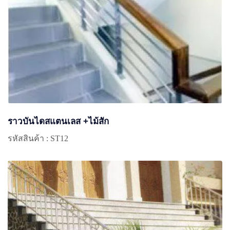
ราวบันไดสแตนเลส +ไม้สัก
รหัสสินค้า : ST12