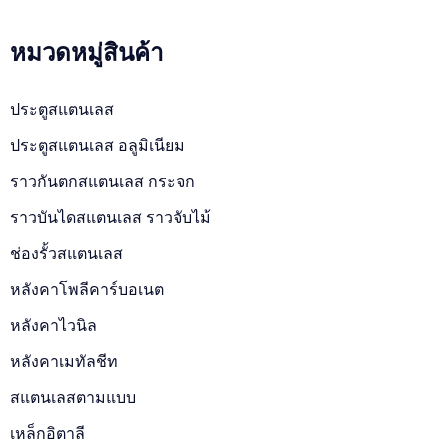
หมวดหมู่สินค้า
ประตูสแตนเลส
ประตูสแตนเลส อลูมิเนียม
ราวกันตกสแตนเลส กระจก
ราวบันไดสแตนเลส ราวจับไม้
ช่องรั้วสแตนเลส
หลังคาโพลีคาร์บอเนต
หลังคาไวนิล
หลังคาเมทัลชีท
สแตนเลสตามแบบ
เหล็กอิตาลี