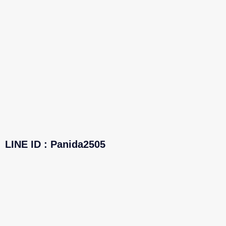
LINE ID : Panida2505