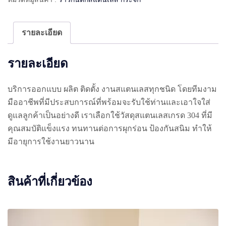
รายละเอียด
รายละเอียด
บริการออกแบบ ผลิต ติดตั้ง งานสแตนเลสทุกชนิด โดยทีมงาม
มืออาชีพที่มีประสบการณ์ที่พร้อมจะรับใช้ท่านและเอาใจใส่
ดูแลลูกค้าเป็นอย่างดี เราเลือกใช้วัสดุสแตนเลสเกรด 304 ที่มี
คุณสมบัติแข็งแรง ทนทานต่อการผุกร่อน ป้องกันสนิม ทำให้
มีอายุการใช้งานยาวนาน
สินค้าที่เกี่ยวข้อง