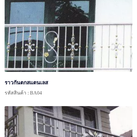
ราวกันตกสแตนเลส
รหัสสินค้า : BA04