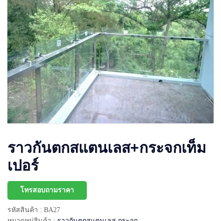
ราวกันตกสแตนเลส+กระจกเท็ม
เปอร์
โทรสอบถามราคา
รหัสสินค้า :
BA27
หมวดหมู่สินค้า :
ราวกันตกสแตนเลส กระจก