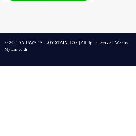
© 2024 SAHAWAT ALLOY STAINLESS | All rights reserved. Web by
Myturn.co.th