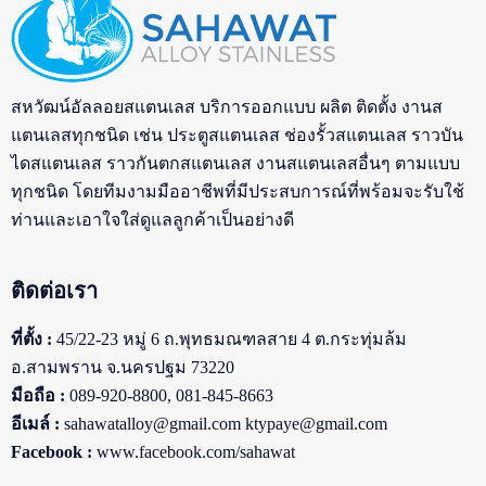
สหวัฒน์อัลลอยสแตนเลส บริการออกแบบ ผลิต ติดตั้ง งานส
แตนเลสทุกชนิด เช่น ประตูสแตนเลส ช่องรั้วสแตนเลส ราวบัน
ไดสแตนเลส ราวกันตกสแตนเลส งานสแตนเลสอื่นๆ ตามแบบ
ทุกชนิด โดยทีมงามมืออาชีพที่มีประสบการณ์ที่พร้อมจะรับใช้
ท่านและเอาใจใส่ดูแลลูกค้าเป็นอย่างดี
ติดต่อเรา
ที่ตั้ง :
45/22-23 หมู่ 6 ถ.พุทธมณฑลสาย 4 ต.กระทุ่มล้ม
อ.สามพราน จ.นครปฐม 73220
มือถือ :
089-920-8800, 081-845-8663
อีเมล์ :
sahawatalloy@gmail.com
ktypaye@gmail.com
Facebook :
www.facebook.com/sahawat