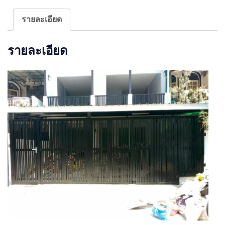
รายละเอียด
รายละเอียด