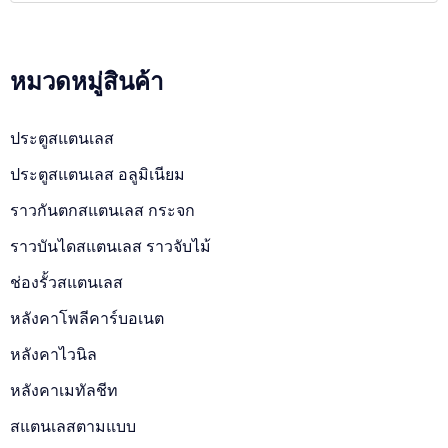
หมวดหมู่สินค้า
ประตูสแตนเลส
ประตูสแตนเลส อลูมิเนียม
ราวกันตกสแตนเลส กระจก
ราวบันไดสแตนเลส ราวจับไม้
ช่องรั้วสแตนเลส
หลังคาโพลีคาร์บอเนต
หลังคาไวนิล
หลังคาเมทัลชีท
สแตนเลสตามแบบ