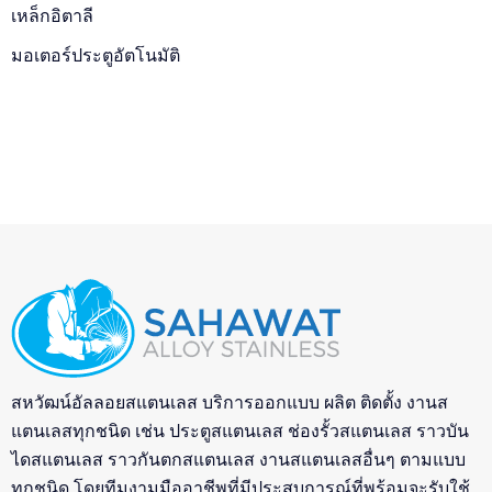
เหล็กอิตาลี
มอเตอร์ประตูอัตโนมัติ
สหวัฒน์อัลลอยสแตนเลส บริการออกแบบ ผลิต ติดตั้ง งานส
แตนเลสทุกชนิด เช่น ประตูสแตนเลส ช่องรั้วสแตนเลส ราวบัน
ไดสแตนเลส ราวกันตกสแตนเลส งานสแตนเลสอื่นๆ ตามแบบ
ทุกชนิด โดยทีมงามมืออาชีพที่มีประสบการณ์ที่พร้อมจะรับใช้