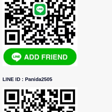
LINE ID : Panida2505