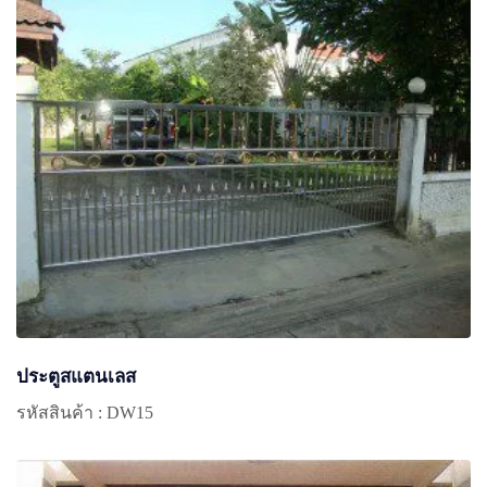
ประตูสแตนเลส
รหัสสินค้า : DW15