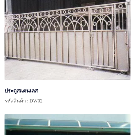
ประตูสแตนเลส
รหัสสินค้า : DW02