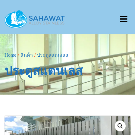
Home
สินค้า
ประตูสแตนเลส
ประตูสแตนเลส