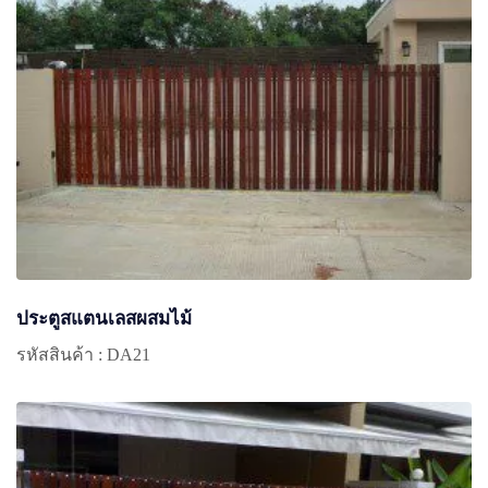
ประตูสแตนเลสผสมไม้
รหัสสินค้า : DA21