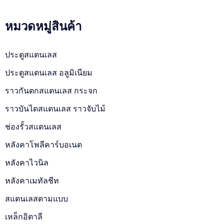
หมวดหมู่สินค้า
ประตูสแตนเลส
ประตูสแตนเลส อลูมิเนียม
ราวกันตกสแตนเลส กระจก
ราวบันไดสแตนเลส ราวจับไม้
ช่องรั้วสแตนเลส
หลังคาโพลีคาร์บอเนต
หลังคาไวนิล
หลังคาเมทัลชีท
สแตนเลสตามแบบ
เหล็กอิตาลี