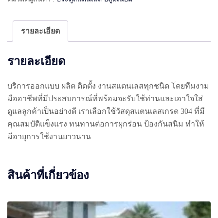
รายละเอียด
รายละเอียด
บริการออกแบบ ผลิต ติดตั้ง งานสแตนเลสทุกชนิด โดยทีมงาม
มืออาชีพที่มีประสบการณ์ที่พร้อมจะรับใช้ท่านและเอาใจใส่
ดูแลลูกค้าเป็นอย่างดี เราเลือกใช้วัสดุสแตนเลสเกรด 304 ที่มี
คุณสมบัติแข็งแรง ทนทานต่อการผุกร่อน ป้องกันสนิม ทำให้
มีอายุการใช้งานยาวนาน
สินค้าที่เกี่ยวข้อง