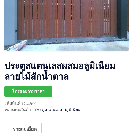
ประตูสแตนเลสผสมอลูมิเนียม
ลายไม้สักน้ำตาล
โทรสอบถามราคา
รหัสสินค้า :
DA44
หมวดหมู่สินค้า :
ประตูสแตนเลส อลูมิเนียม
รายละเอียด