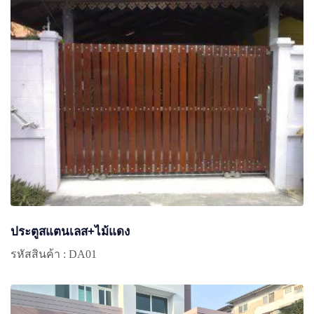
ประตูสแตนเลส+ไม้แดง
รหัสสินค้า : DA01