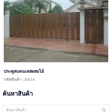
ประตูสแตนเลสผสมไม้
รหัสสินค้า : DA14
ค้นหาสินค้า