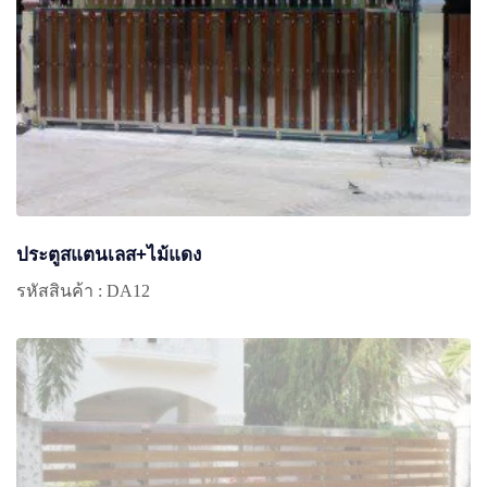
ประตูสแตนเลส+ไม้แดง
รหัสสินค้า : DA12