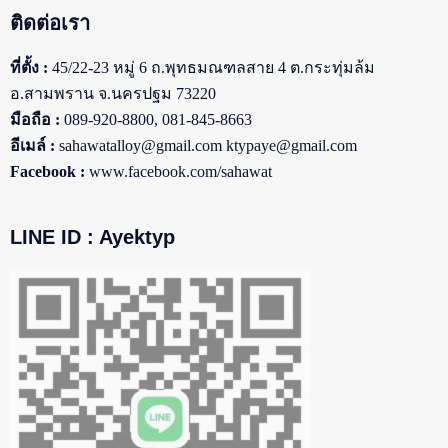
ติดต่อเรา
ที่ตั้ง :
45/22-23 หมู่ 6 ถ.พุทธมณฑลสาย 4 ต.กระทุ่มล้ม
อ.สามพราน จ.นครปฐม 73220
มือถือ :
089-920-8800, 081-845-8663
อีเมล์ :
sahawatalloy@gmail.com
ktypaye@gmail.com
Facebook :
www.facebook.com/sahawat
LINE ID : Ayektyp