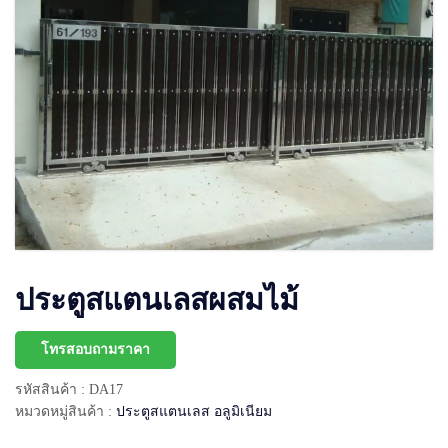
ประตูสแตนเลสผสมไม้
โทรสอบถามราคา
รหัสสินค้า :
DA17
หมวดหมู่สินค้า :
ประตูสแตนเลส อลูมิเนียม