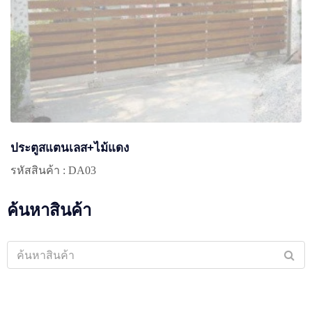
ประตูสแตนเลส+ไม้แดง
รหัสสินค้า : DA03
ค้นหาสินค้า