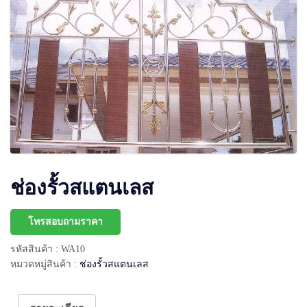
ช่องรั้วสแตนเลส
โทรสอบถามราคา
รหัสสินค้า :
WA10
หมวดหมู่สินค้า :
ช่องรั้วสแตนเลส