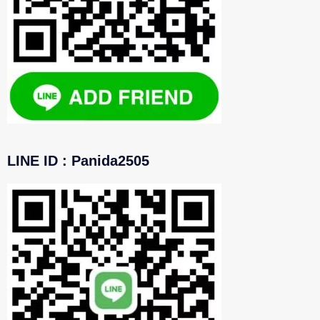
LINE ID : Panida2505