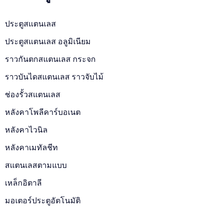
ประตูสแตนเลส
ประตูสแตนเลส อลูมิเนียม
ราวกันตกสแตนเลส กระจก
ราวบันไดสแตนเลส ราวจับไม้
ช่องรั้วสแตนเลส
หลังคาโพลีคาร์บอเนต
หลังคาไวนิล
หลังคาเมทัลชีท
สแตนเลสตามแบบ
เหล็กอิตาลี
มอเตอร์ประตูอัตโนมัติ