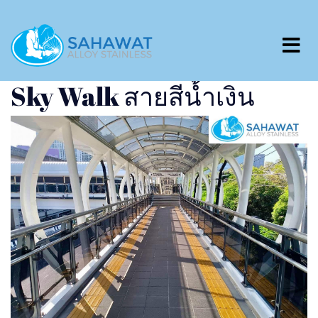
Sky Walk สายสีน้ำเงิน