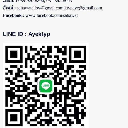
มือถือ :
089-920-8800, 081-845-8663
อีเมล์ :
sahawatalloy@gmail.com
ktypaye@gmail.com
Facebook :
www.facebook.com/sahawat
LINE ID : Ayektyp